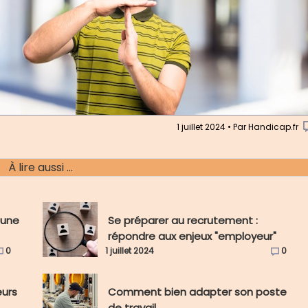
1 juillet 2024 • Par Handicap.fr
À lire aussi ...
'une
Se préparer au recrutement :
répondre aux enjeux "employeur"
0
1 juillet 2024
0
eurs
Comment bien adapter son poste
de travail