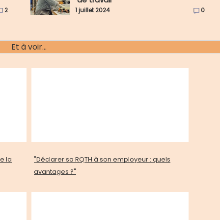
2
1 juillet 2024
0
Et à voir...
e la
"Déclarer sa RQTH à son employeur : quels
avantages ?"