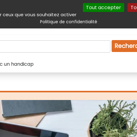
Tout accepter
To
incipal
Navigation complémentaire
Autres services
Plan du site
r ceux que vous souhaitez activer
Politique de confidentialité
Produits & services
Emploi
Droit
Tourism
Recher
ec un handicap