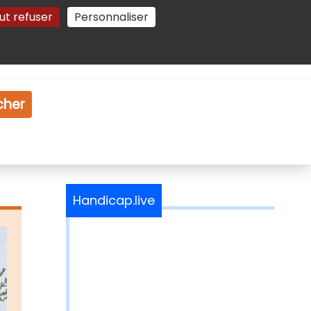
ut refuser
Personnaliser
Gestion des cookies
e
Vidéo
Dossiers
cher
Handicap.live