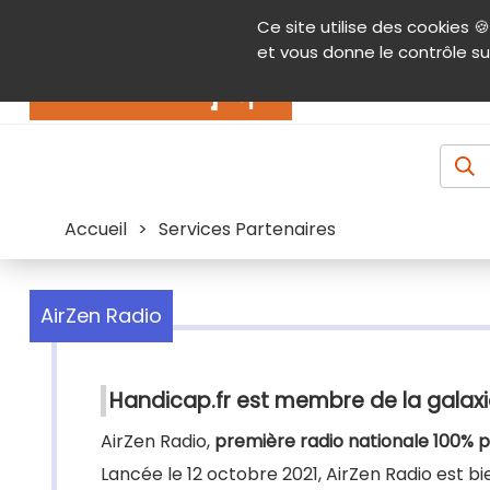
Panneau de gestion des cookies
Ce site utilise des cookies 🍪
Contenu
Aide et accessibilité
Menu pr
et vous donne le contrôle su
Actualités
Accueil
>
Services Partenaires
AirZen Radio
Handicap.fr est membre de la galaxi
AirZen Radio,
première radio nationale 100% p
Lancée le 12 octobre 2021, AirZen Radio est b