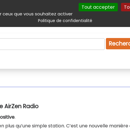
Tout accepter
To
incipal
Navigation complémentaire
Autres services
Plan du site
r ceux que vous souhaitez activer
Politique de confidentialité
Produits & services
Emploi
Droit
Tourism
Recher
e AirZen Radio
ositive
.
ien plus qu’une simple station. C’est une nouvelle manière