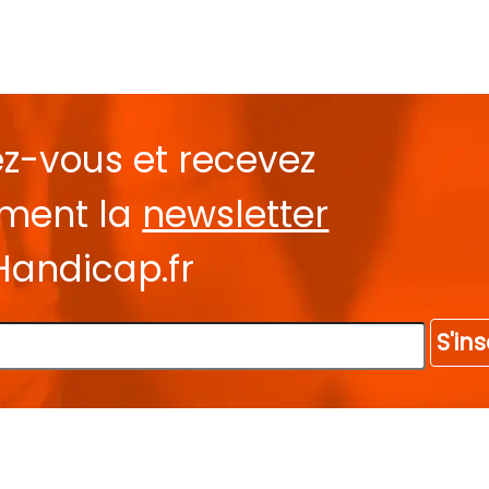
ez-vous et recevez
ement la
newsletter
Handicap.fr
S'ins