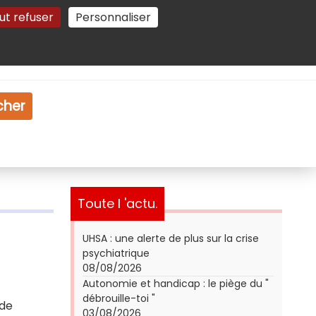
ut refuser
Personnaliser
Gestion des cookies
e
Vidéo
Dossiers
cher
Toute l 'actu.
UHSA : une alerte de plus sur la crise
psychiatrique
08/08/2026
Autonomie et handicap : le piège du "
débrouille-toi "
 de
03/08/2026